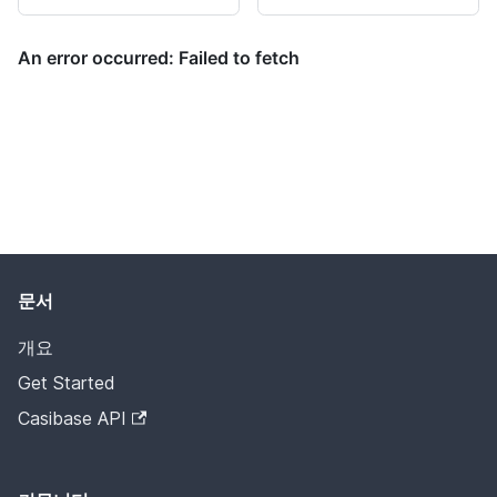
문서
개요
Get Started
Casibase API