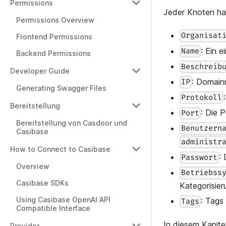
Permissions
Jeder Knoten ha
Permissions Overview
Organisat
Frontend Permissions
: Ein 
Name
Backend Permissions
Beschreib
Developer Guide
: Domain
IP
Generating Swagger Files
Protokoll
Bereitstellung
: Die 
Port
Bereitstellung von Casdoor und
Benutzern
Casibase
administr
How to Connect to Casibase
:
Passwort
Overview
Betriebss
Casibase SDKs
Kategorisie
Using Casibase OpenAI API
: Tags
Tags
Compatible Interface
In diesem Kapite
Provider