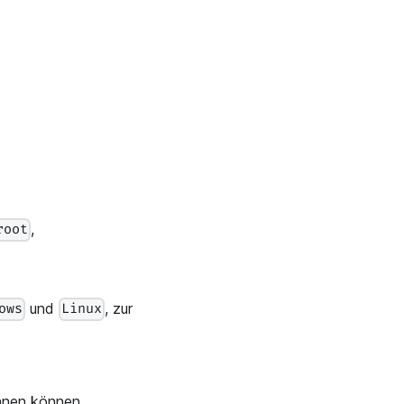
,
root
und
, zur
ows
Linux
innen können.