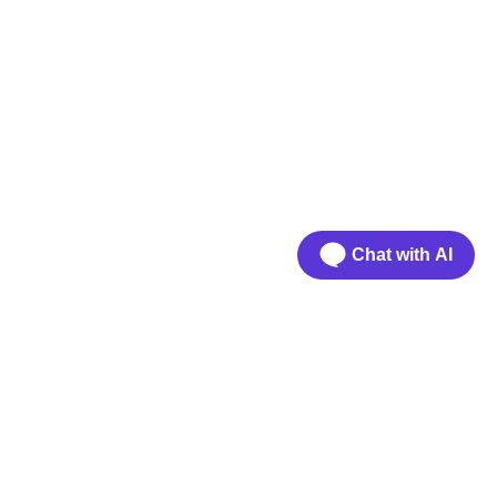
Chat with AI
Mehr
log-Bereich
itHub