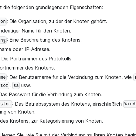
t die folgenden grundlegenden Eigenschaften:
: Die Organisation, zu der der Knoten gehört.
ion
eindeutiger Name für den Knoten.
: Eine Beschreibung des Knotens.
ung
name oder IP-Adresse.
: Die Portnummer des Protokolls.
Portnummer des Knotens.
: Der Benutzername für die Verbindung zum Knoten, wie
ame
,
usw.
ator
sa
 Das Passwort für die Verbindung zum Knoten.
: Das Betriebssystem des Knotens, einschließlich
ystem
Wind
rung von Knoten.
 des Knotens, zur Kategorisierung von Knoten.
l lernen Sie, wie Sie mit der Verbindung zu Ihren Knoten beg