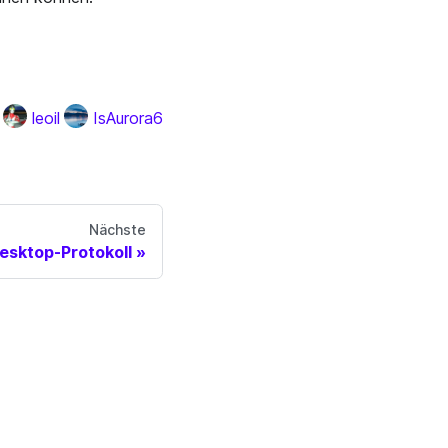
leoil
IsAurora6
Nächste
sktop-Protokoll