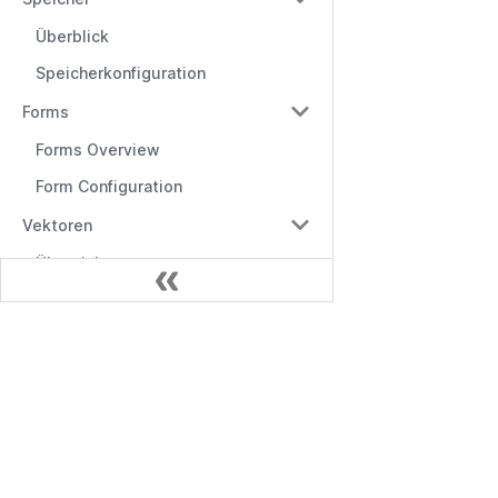
Überblick
Speicherkonfiguration
Forms
Forms Overview
Form Configuration
Vektoren
Übersicht
Vektorgenerierung
Textteiler
Dokumente
Übersicht
Übersicht
Chat
Get Started
Überblick
Casibase API
Nachrichten