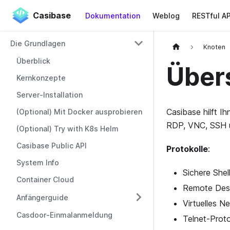
Casibase
Dokumentation
Weblog
RESTful AP
Die Grundlagen
Knoten
Überblick
Über
Kernkonzepte
Server-Installation
Casibase hilft I
(Optional) Mit Docker ausprobieren
RDP, VNC, SSH u
(Optional) Try with K8s Helm
Casibase Public API
Protokolle
:
System Info
Sichere Shel
Container Cloud
Remote Desk
Anfängerguide
Virtuelles 
Casdoor-Einmalanmeldung
Telnet-Proto