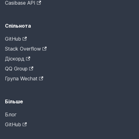
Casibase API
Спільнота
GitHub
Stack Overflow
Діскорд
QQ Group
Група Wechat
Більше
Блог
GitHub