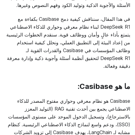
الأسئلة والأجوبة الذكية وتوليد الكود وفهم النصوص وغيرها.
في هذا المقال، سنناقش كيفية دمج Casibase بكفاءة مع
DeepSeek R1 لبناء نظام معرفي وحواري للذكاء الاصطناعي
يتمتع بأداء عالٍ وأمان ووظائف قوية. سنقدم الخطوات الرئيسية
من إعداد البيئة إلى التطبيق العملي، ونحلل كيفية استخدام
وظائف المؤسسات في Casibase والقدرات القوية لـ
DeepSeek R1 لتحقيق أنظمة أسئلة وأجوبة ذكية وإدارة معرفة
دقيقة وفعالة.
ما هو Casibase:
Casibase هو نظام معرفي وحواري مفتوح المصدر للذكاء
الاصطناعي يجمع بين أحدث تقنية RAG (التوليد المعزز
بالاسترجاع)، وتسجيل الدخول الموحد على مستوى المؤسسات
(SSO)، ودعم واسع لنماذج الذكاء الاصطناعي الرئيسية. كنظام
مشابه لـ LangChain، يهدف Casibase إلى تزويد الشركات