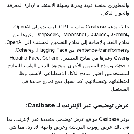
والمطورين بمنصة قوية ومرنة وسهلة الاستخدام لإدارة المعرفة
والحوار الذكي.
حاليًا، يدعم Casibase سلسلة GPT المستندة إلى OpenAI،
وGemini، وClaude، وMoonshot، وDeepSeek وغيرها من
نماذج اللغة، بالإضافة إلى نماذج التضمين المستندة إلى OpenAI،
وsentence-transformers من Hugging Face، وCohere،
وQwen وغيرها من نماذج التضمين. Hugging Face, Cohere,
Qwen، ونماذج التضمين الأخرى. يتيح هذا الدعم الواسع للنماذج
للمستخدمين اختيار نماذج الذكاء الاصطناعي الأنسب وفقًا
لمتطلباتهم وتفضيلاتهم، كما يسهل دمج نماذج جديدة في
المستقبل.
عرض توضيحي عبر الإنترنت لـ Casibase:
يوفر Casibase مواقع عرض توضيحي متعددة عبر الإنترنت، بما
في ذلك عرض روبوت الدردشة وعرض واجهة الإدارة، مما يتيح