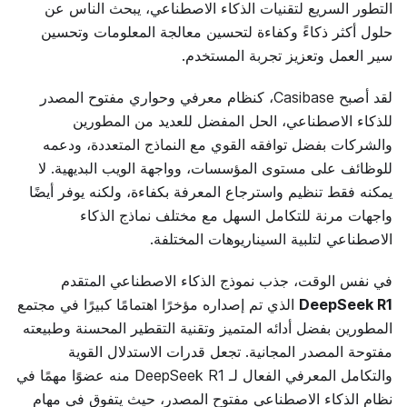
التطور السريع لتقنيات الذكاء الاصطناعي، يبحث الناس عن
حلول أكثر ذكاءً وكفاءة لتحسين معالجة المعلومات وتحسين
سير العمل وتعزيز تجربة المستخدم.
لقد أصبح Casibase، كنظام معرفي وحواري مفتوح المصدر
للذكاء الاصطناعي، الحل المفضل للعديد من المطورين
والشركات بفضل توافقه القوي مع النماذج المتعددة، ودعمه
للوظائف على مستوى المؤسسات، وواجهة الويب البديهية. لا
يمكنه فقط تنظيم واسترجاع المعرفة بكفاءة، ولكنه يوفر أيضًا
واجهات مرنة للتكامل السهل مع مختلف نماذج الذكاء
الاصطناعي لتلبية السيناريوهات المختلفة.
في نفس الوقت، جذب نموذج الذكاء الاصطناعي المتقدم
DeepSeek R1
الذي تم إصداره مؤخرًا اهتمامًا كبيرًا في مجتمع
المطورين بفضل أدائه المتميز وتقنية التقطير المحسنة وطبيعته
مفتوحة المصدر المجانية. تجعل قدرات الاستدلال القوية
والتكامل المعرفي الفعال لـ DeepSeek R1 منه عضوًا مهمًا في
نظام الذكاء الاصطناعي مفتوح المصدر، حيث يتفوق في مهام